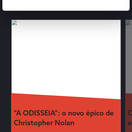
Cinemas NOS
“A ODISSEIA”: o novo épico de
O
Christopher Nolan
e