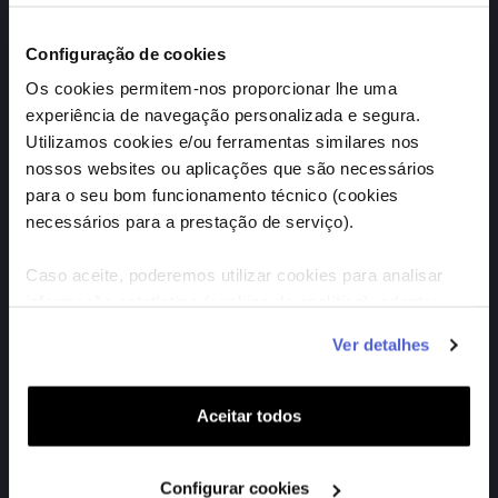
ver sessões
Configuração de cookies
Os cookies permitem-nos proporcionar lhe uma
Vaiana (VP)
experiência de navegação personalizada e segura.
Utilizamos cookies e/ou ferramentas similares nos
AVENTURA
M6 - 115 min.
nossos websites ou aplicações que são necessários
para o seu bom funcionamento técnico (cookies
necessários para a prestação de serviço).
ver sessões
Caso aceite, poderemos utilizar cookies para analisar
informação estatística (cookies de analítica), adaptar
este serviço às suas preferências e apresentar-lhe
ver lista completa
Ver detalhes
funcionalidades (cookies de personalização e
funcionalidade) e adaptar anúncios aos seus interesses
(cookies de publicidade personalizada). Pode gerir a
Aceitar todos
utilização dos cookies clicando em "
Configurar
Na tua agenda
Cookies
".
As próximas estreias em grande plano nos
Configurar cookies