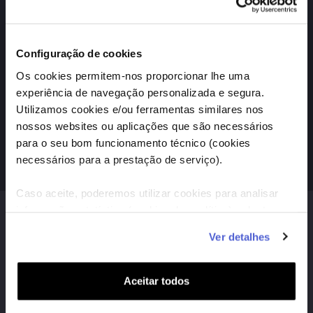
NOS e os bilhetes já estão à venda.
Descobre ainda como podes ganhar uma
viagem à Disneyland Paris® com o Toy Story 5
Configuração de cookies
Os cookies permitem-nos proporcionar lhe uma
experiência de navegação personalizada e segura.
Utilizamos cookies e/ou ferramentas similares nos
Bilhetes VP
nossos websites ou aplicações que são necessários
para o seu bom funcionamento técnico (cookies
necessários para a prestação de serviço).
Passatempo
Caso aceite, poderemos utilizar cookies para analisar
informação estatística (cookies de analítica), adaptar
A melhor experiência de cinema nos formatos exclusivos:
este serviço às suas preferências e apresentar-lhe
Ver detalhes
funcionalidades (cookies de personalização e
funcionalidade) e adaptar anúncios aos seus interesses
(cookies de publicidade personalizada). Pode gerir a
Aceitar todos
utilização dos cookies clicando em "
Configurar
Cookies
".