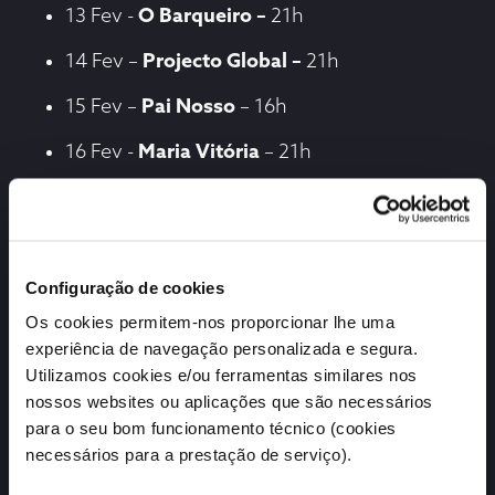
13 Fev -
O Barqueiro –
21h
14 Fev –
Projecto Global –
21h
15 Fev –
Pai Nosso
– 16h
16 Fev -
Maria Vitória
– 21h
17 Fev -
Match
– 21h
18 Fev -
Terra Vil
– 21h
Não percas esta oportunidade única de
Configuração de cookies
vivenciar o cinema português na sua essência.
Os cookies permitem-nos proporcionar lhe uma
Vem apoiar os nossos talentos, emocionares-
experiência de navegação personalizada e segura.
te com histórias que te tocam e fazeres parte
Utilizamos cookies e/ou ferramentas similares nos
desta celebração.
nossos websites ou aplicações que são necessários
para o seu bom funcionamento técnico (cookies
Os bilhetes para estas sessões especiais já
necessários para a prestação de serviço).
estão disponíveis. Podes comprar nos nossos