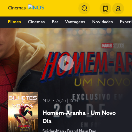
Cinemas
Filmes
Cinemas
Bar
Vantagens
Novidades
Experi
M12
・ Ação
| 150m
Homem-Aranha - Um Novo
Dia
Spider-Man - Brand New Day