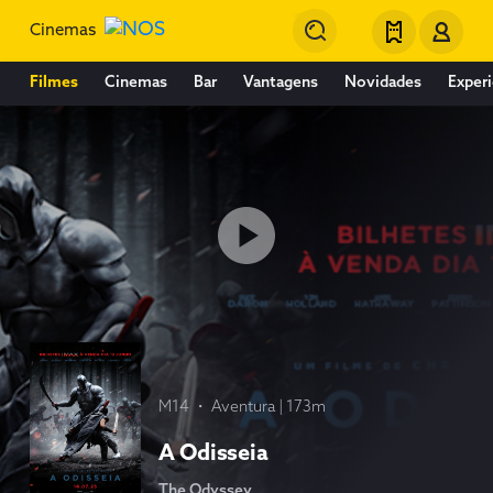
Cinemas
Filmes
Cinemas
Bar
Vantagens
Novidades
Experi
M14
・ Aventura
| 173m
A Odisseia
The Odyssey